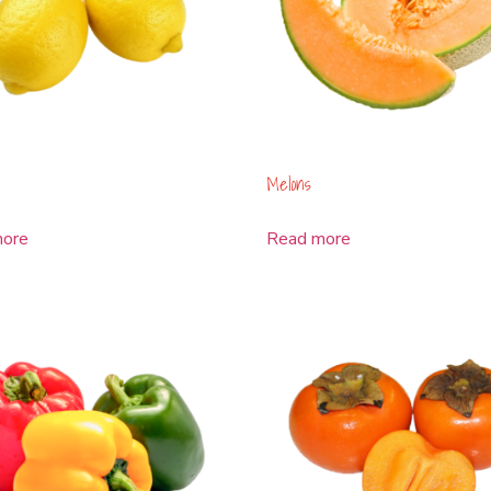
Melons
more
Read more