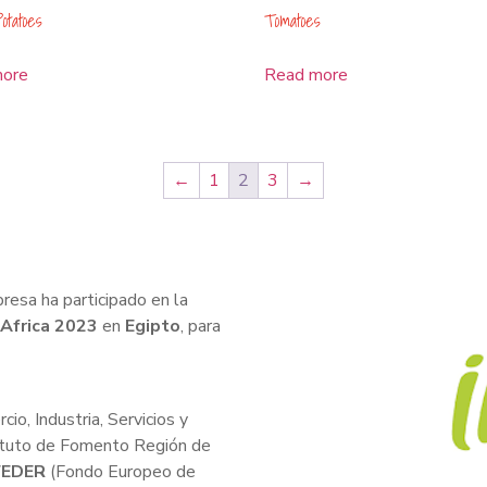
otatoes
Tomatoes
more
Read more
←
1
2
3
→
esa ha participado en la
Africa 2023
en
Egipto
, para
io, Industria, Servicios y
ituto de Fomento Región de
FEDER
(Fondo Europeo de