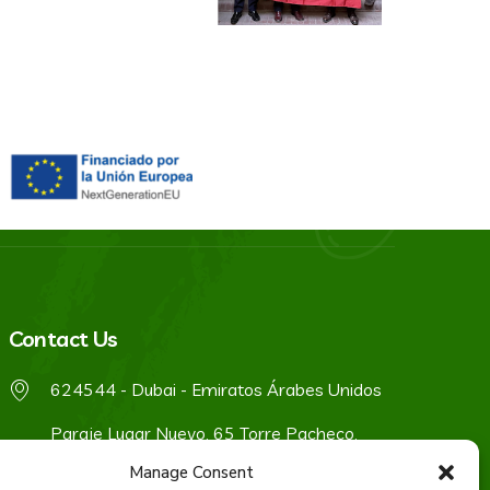
Contact Us
624544 - Dubai - Emiratos Árabes Unidos
Paraje Lugar Nuevo, 65 Torre Pacheco,
30739 Murcia España
Manage Consent