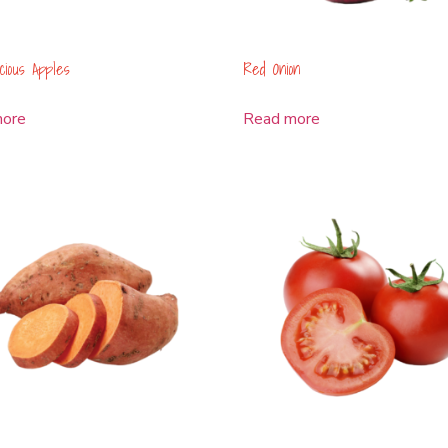
cious Apples
Red Onion
more
Read more